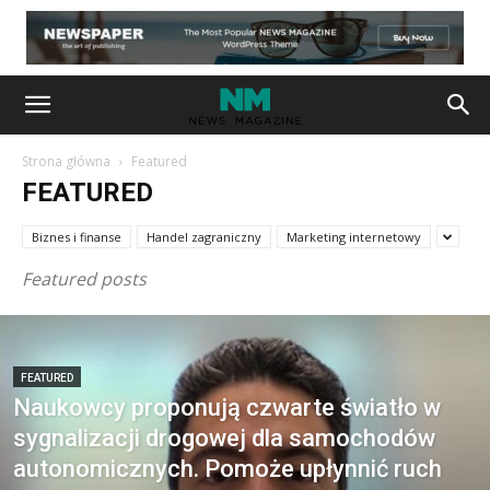
Strona główna
Featured
FEATURED
Biznes i finanse
Handel zagraniczny
Marketing internetowy
Featured posts
FEATURED
Naukowcy proponują czwarte światło w
sygnalizacji drogowej dla samochodów
autonomicznych. Pomoże upłynnić ruch