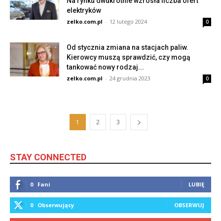
Na rynku dwukrotnie wzrosła liczba ofert
elektryków
zelko.com.pl
-
12 lutego 2024
0
Od stycznia zmiana na stacjach paliw.
Kierowcy muszą sprawdzić, czy mogą
tankować nowy rodzaj...
zelko.com.pl
-
24 grudnia 2023
0
1
2
3
STAY CONNECTED
0
Fani
LUBIĘ
0
Obserwujący
OBSERWUJ