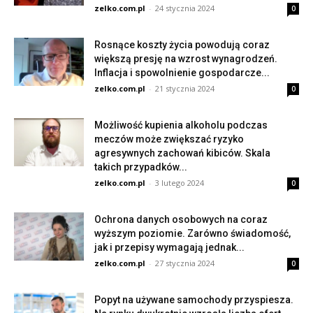
zelko.com.pl
-
24 stycznia 2024
0
Rosnące koszty życia powodują coraz
większą presję na wzrost wynagrodzeń.
Inflacja i spowolnienie gospodarcze...
zelko.com.pl
-
21 stycznia 2024
0
Możliwość kupienia alkoholu podczas
meczów może zwiększać ryzyko
agresywnych zachowań kibiców. Skala
takich przypadków...
zelko.com.pl
-
3 lutego 2024
0
Ochrona danych osobowych na coraz
wyższym poziomie. Zarówno świadomość,
jak i przepisy wymagają jednak...
zelko.com.pl
-
27 stycznia 2024
0
Popyt na używane samochody przyspiesza.