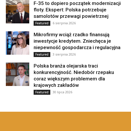
F-35 to dopiero początek modernizacji
floty. Ekspert: Polska potrzebuje
samolotów przewagi powietrznej
6 sierpnia 2026
Featured
Mikrofirmy wciąż rzadko finansują
inwestycje kredytem. Zniechęca je
niepewność gospodarcza i regulacyjna
3 sierpnia 2026
Featured
Polska branża olejarska traci
konkurencyjność. Niedobór rzepaku
coraz większym problemem dla
krajowych zakładów
30 lipca 2026
Featured