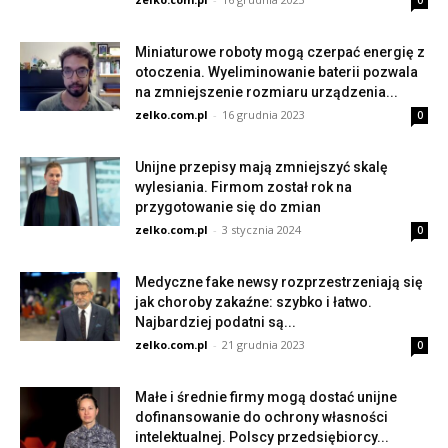
0
Miniaturowe roboty mogą czerpać energię z
otoczenia. Wyeliminowanie baterii pozwala
na zmniejszenie rozmiaru urządzenia...
zelko.com.pl
-
16 grudnia 2023
0
Unijne przepisy mają zmniejszyć skalę
wylesiania. Firmom został rok na
przygotowanie się do zmian
zelko.com.pl
-
3 stycznia 2024
0
Medyczne fake newsy rozprzestrzeniają się
jak choroby zakaźne: szybko i łatwo.
Najbardziej podatni są...
zelko.com.pl
-
21 grudnia 2023
0
Małe i średnie firmy mogą dostać unijne
dofinansowanie do ochrony własności
intelektualnej. Polscy przedsiębiorcy...