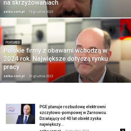
na skrzyżowaniach
zelko.com.pl
-
16 grudnia 2023
FEATURED
Polskie firmy z obawami wchodzą w
2024 rok. Największe dotyczą rynku
pracy
zelko.com.pl
-
30 grudnia 2023
PGE planuje rozbudowę elektrowni
szczytowo-pompowej w Żarnowcu.
Działający od 40 lat obiekt zyska
największy...
zelko.com.pl
-
16 grudnia 2023