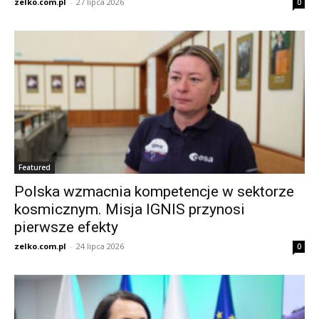
zelko.com.pl
-
27 lipca 2026
0
Featured
Polska wzmacnia kompetencje w sektorze
kosmicznym. Misja IGNIS przynosi
pierwsze efekty
zelko.com.pl
-
24 lipca 2026
0