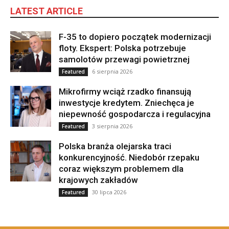
LATEST ARTICLE
F-35 to dopiero początek modernizacji
floty. Ekspert: Polska potrzebuje
samolotów przewagi powietrznej
6 sierpnia 2026
Featured
Mikrofirmy wciąż rzadko finansują
inwestycje kredytem. Zniechęca je
niepewność gospodarcza i regulacyjna
3 sierpnia 2026
Featured
Polska branża olejarska traci
konkurencyjność. Niedobór rzepaku
coraz większym problemem dla
krajowych zakładów
30 lipca 2026
Featured