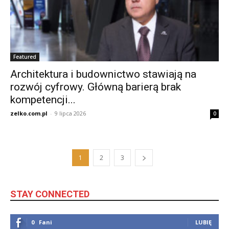
Featured
Architektura i budownictwo stawiają na
rozwój cyfrowy. Główną barierą brak
kompetencji...
zelko.com.pl
-
9 lipca 2026
0
1
2
3
STAY CONNECTED
0
Fani
LUBIĘ