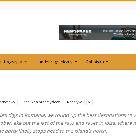
t i logistyka
Handel zagraniczny
Robotyka
ternetowy
Produkcja przemysłowa
Robotyka
la’s digs in Romania, we round up the best destinations to vi
r, eke out the last of the rays and raves in Ibiza, where ni
 party finally stops head to the island’s north.