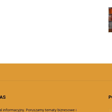
NAS
P
al informacyjny. Poruszamy tematy biznesowe i