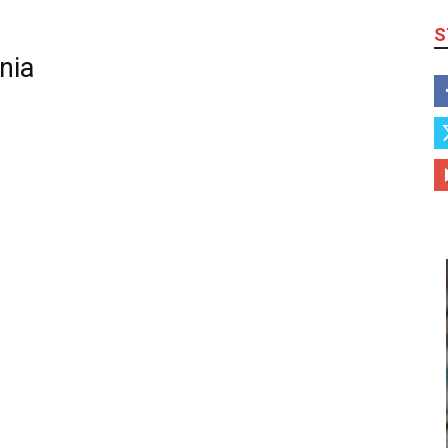
S
nia