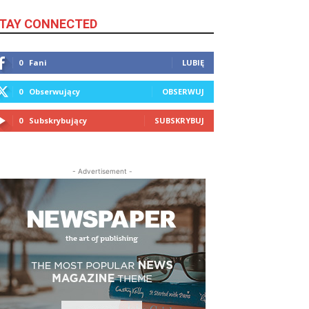
TAY CONNECTED
0
Fani
LUBIĘ
0
Obserwujący
OBSERWUJ
0
Subskrybujący
SUBSKRYBUJ
- Advertisement -