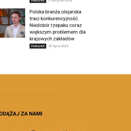
3 sierpnia 2026
Featured
Polska branża olejarska
traci konkurencyjność.
Niedobór rzepaku coraz
większym problemem dla
krajowych zakładów
30 lipca 2026
Featured
ODĄŻAJ ZA NAMI