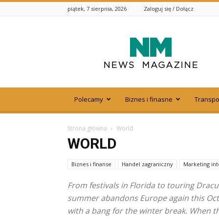
piątek, 7 sierpnia, 2026
Zaloguj się / Dołącz
Zelko.com.pl
Polecamy
Biznes i finasne
Transpor
Strona główna
World
WORLD
Biznes i finanse
Handel zagraniczny
Marketing in
From festivals in Florida to touring Dracu
summer abandons Europe again this Octobe
with a bang for the winter break. When the