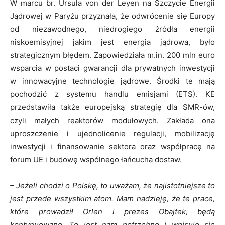
W marcu br. Ursula von der Leyen na Szczycie Energii
Jądrowej w Paryżu przyznała, że odwrócenie się Europy
od niezawodnego, niedrogiego źródła energii
niskoemisyjnej jakim jest energia jądrowa, było
strategicznym błędem. Zapowiedziała m.in. 200 mln euro
wsparcia w postaci gwarancji dla prywatnych inwestycji
w innowacyjne technologie jądrowe. Środki te mają
pochodzić z systemu handlu emisjami (ETS). KE
przedstawiła także europejską strategię dla SMR-ów,
czyli małych reaktorów modułowych. Zakłada ona
uproszczenie i ujednolicenie regulacji, mobilizację
inwestycji i finansowanie sektora oraz współpracę na
forum UE i budowę wspólnego łańcucha dostaw.
– Jeżeli chodzi o Polskę, to uważam, że najistotniejsze to
jest przede wszystkim atom. Mam nadzieję, że te prace,
które prowadził Orlen i prezes Obajtek, będą
kontynuowane. To jest nam potrzebne i wpisuje się