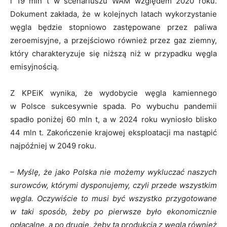
i 19 mln t w scenariuszu WAM względem 2020 roku.
Dokument zakłada, że w kolejnych latach wykorzystanie
węgla będzie stopniowo zastępowane przez paliwa
zeroemisyjne, a przejściowo również przez gaz ziemny,
który charakteryzuje się niższą niż w przypadku węgla
emisyjnością.
Z KPEiK wynika, że wydobycie węgla kamiennego
w Polsce sukcesywnie spada. Po wybuchu pandemii
spadło poniżej 60 mln t, a w 2024 roku wyniosło blisko
44 mln t. Zakończenie krajowej eksploatacji ma nastąpić
najpóźniej w 2049 roku.
– Myślę, że jako Polska nie możemy wykluczać naszych
surowców, którymi dysponujemy, czyli przede wszystkim
węgla. Oczywiście to musi być wszystko przygotowane
w taki sposób, żeby po pierwsze było ekonomicznie
opłacalne, a po drugie, żeby ta produkcja z węgla również