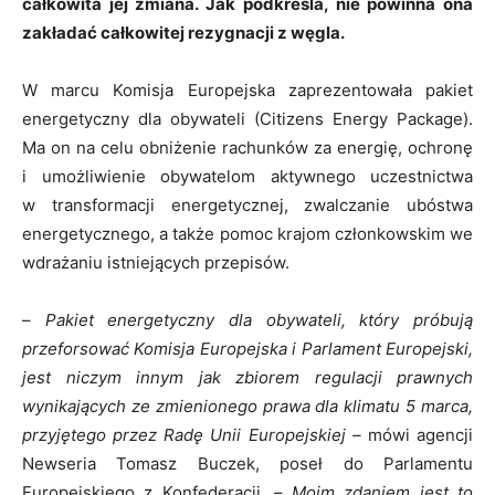
całkowita jej zmiana. Jak podkreśla, nie powinna ona
zakładać całkowitej rezygnacji z węgla.
W marcu Komisja Europejska zaprezentowała pakiet
energetyczny dla obywateli (Citizens Energy Package).
Ma on na celu obniżenie rachunków za energię, ochronę
i umożliwienie obywatelom aktywnego uczestnictwa
w transformacji energetycznej, zwalczanie ubóstwa
energetycznego, a także pomoc krajom członkowskim we
wdrażaniu istniejących przepisów.
–
Pakiet energetyczny dla obywateli, który próbują
przeforsować Komisja Europejska i Parlament Europejski,
jest niczym innym jak zbiorem regulacji prawnych
wynikających ze zmienionego prawa dla klimatu 5 marca,
przyjętego przez Radę Unii Europejskiej –
mówi agencji
Newseria Tomasz Buczek, poseł do Parlamentu
Europejskiego z Konfederacji. –
Moim zdaniem jest to