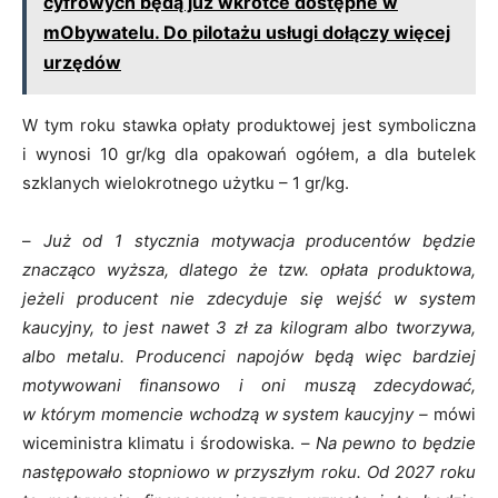
cyfrowych będą już wkrótce dostępne w
mObywatelu. Do pilotażu usługi dołączy więcej
urzędów
W tym roku stawka opłaty produktowej jest symboliczna
i wynosi 10 gr/kg dla opakowań ogółem, a dla butelek
szklanych wielokrotnego użytku – 1 gr/kg.
–
Już od 1 stycznia motywacja producentów będzie
znacząco wyższa, dlatego że tzw. opłata produktowa,
jeżeli producent nie zdecyduje się wejść w system
kaucyjny, to jest nawet 3 zł za kilogram albo tworzywa,
albo metalu. Producenci napojów będą więc bardziej
motywowani finansowo i oni muszą zdecydować,
w którym momencie wchodzą w system kaucyjny –
mówi
wiceministra klimatu i środowiska. –
Na pewno to będzie
następowało stopniowo w przyszłym roku. Od 2027 roku