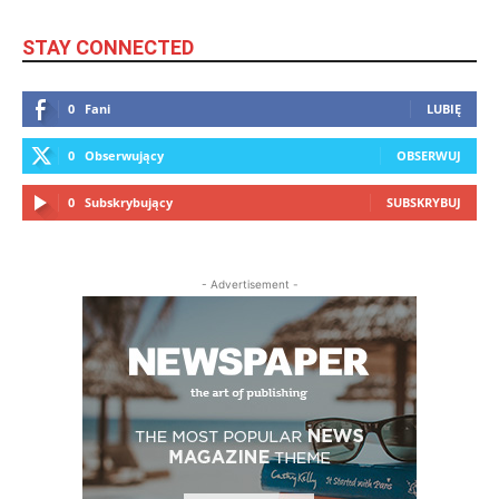
STAY CONNECTED
0
Fani
LUBIĘ
0
Obserwujący
OBSERWUJ
0
Subskrybujący
SUBSKRYBUJ
- Advertisement -