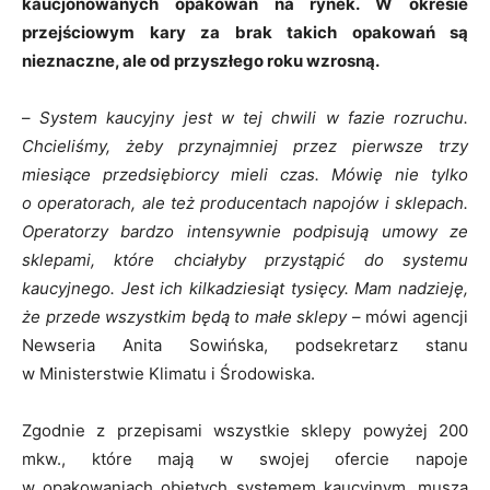
kaucjonowanych opakowań na rynek. W okresie
przejściowym kary za brak takich opakowań są
nieznaczne, ale od przyszłego roku wzrosną.
–
System kaucyjny jest w tej chwili w fazie rozruchu.
Chcieliśmy, żeby przynajmniej przez pierwsze trzy
miesiące przedsiębiorcy mieli czas. Mówię nie tylko
o operatorach, ale też producentach napojów i sklepach.
Operatorzy bardzo intensywnie podpisują umowy ze
sklepami, które chciałyby przystąpić do systemu
kaucyjnego. Jest ich kilkadziesiąt tysięcy. Mam nadzieję,
że przede wszystkim będą to małe sklepy
– mówi agencji
Newseria Anita Sowińska, podsekretarz stanu
w Ministerstwie Klimatu i Środowiska.
Zgodnie z przepisami wszystkie sklepy powyżej 200
mkw., które mają w swojej ofercie napoje
w opakowaniach objętych systemem kaucyjnym, muszą