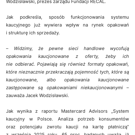
Wodzisławski, prezes zarządu Fundacji RECAL.
Jak podkreśla, sposób funkcjonowania systemu
kaucyjnego już wywiera wpływ na rynek opakowań
i strukturę ich sprzedaży.
–
Widzimy, że pewne sieci handlowe wycofują
opakowania kaucjonowane z oferty, żeby ich
nie odbierać. Pojawiają się również formaty opakowań,
które nieznacznie przekracza
ją pojemność tych, które są
kaucjonowane, albo opakowania kaucjonowane
zastępowane są opakowaniami niekaucjonowanymi
–
zauważa Jacek Wodzisławski.
Jak wynika z raportu Mastercard Advisors „System
kaucyjny w Polsce. Analiza potrzeb konsumentów
oraz potencjału zwrotu kaucji na kartę płatniczą”
z września 2025 roku, 65 proc. badanych uważa, iż