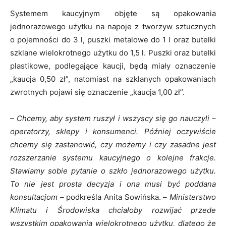
Systemem kaucyjnym objęte są opakowania
jednorazowego użytku na napoje z tworzyw sztucznych
o pojemności do 3 l, puszki metalowe do 1 l oraz butelki
szklane wielokrotnego użytku do 1,5 l. Puszki oraz butelki
plastikowe, podlegające kaucji, będą miały oznaczenie
„kaucja 0,50 zł”, natomiast na szklanych opakowaniach
zwrotnych pojawi się oznaczenie „kaucja 1,00 zł”.
– Chcemy, aby system ruszył i wszyscy się go nauczyli –
operatorzy, sklepy i konsumenci. Później oczywiście
chcemy się zastanowić, czy możemy i czy zasadne jest
rozszerzanie systemu kaucyjnego o kolejne frakcje.
Stawiamy sobie pytanie o szkło jednorazowego użytku.
To nie jest prosta decyzja i ona musi być poddana
konsultacjom –
podkreśla Anita Sowińska. –
Ministerstwo
Klimatu i Środowiska chciałoby rozwijać przede
wszystkim opakowania wielokrotnego użytku, dlatego że