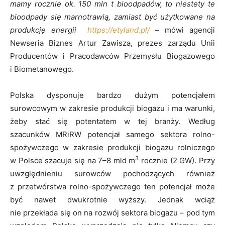
mamy rocznie ok. 150 mln t bioodpadów, to niestety te
bioodpady się marnotrawią, zamiast być użytkowane na
produkcję energii
https://etyland.pl/
– mówi agencji
Newseria Biznes Artur Zawisza, prezes zarządu Unii
Producentów i Pracodawców Przemysłu Biogazowego
i Biometanowego.
Polska dysponuje bardzo dużym potencjałem
surowcowym w zakresie produkcji biogazu i ma warunki,
żeby stać się potentatem w tej branży. Według
szacunków MRiRW potencjał samego sektora rolno-
spożywczego w zakresie produkcji biogazu rolniczego
3
w Polsce szacuje się na 7–8 mld m
rocznie (2 GW). Przy
uwzględnieniu surowców pochodzących również
z przetwórstwa rolno-spożywczego ten potencjał może
być nawet dwukrotnie wyższy. Jednak wciąż
nie przekłada się on na rozwój sektora biogazu – pod tym