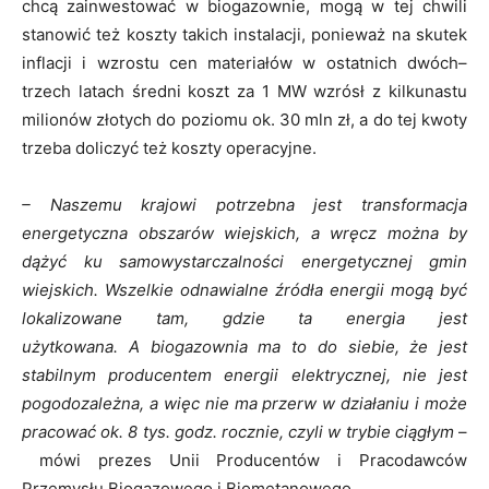
chcą zainwestować w biogazownie, mogą w tej chwili
stanowić też koszty takich instalacji, ponieważ na skutek
inflacji i wzrostu cen materiałów w ostatnich dwóch–
trzech latach średni koszt za 1 MW wzrósł z kilkunastu
milionów złotych do poziomu ok. 30 mln zł, a do tej kwoty
trzeba doliczyć też koszty operacyjne.
– Naszemu krajowi potrzebna jest transformacja
energetyczna obszarów wiejskich, a wręcz można by
dążyć ku samowystarczalności energetycznej gmin
wiejskich. Wszelkie odnawialne źródła energii mogą być
lokalizowane tam, gdzie ta energia jest
użytkowana. A biogazownia ma to do siebie, że jest
stabilnym producentem energii elektrycznej, nie jest
pogodozależna, a więc nie ma przerw w działaniu i może
pracować ok. 8 tys. godz. rocznie, czyli w trybie ciągłym
–
mówi prezes Unii Producentów i Pracodawców
Przemysłu Biogazowego i Biometanowego.