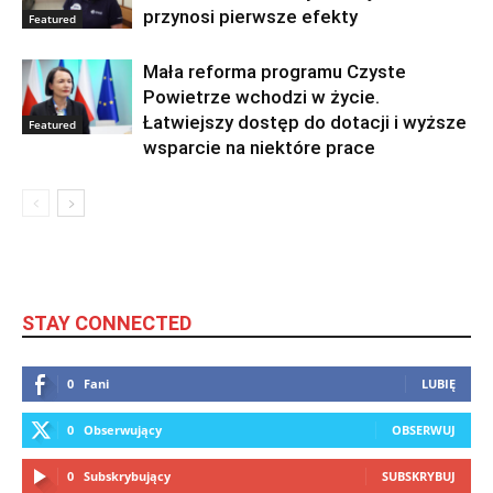
przynosi pierwsze efekty
Featured
Mała reforma programu Czyste
Powietrze wchodzi w życie.
Łatwiejszy dostęp do dotacji i wyższe
Featured
wsparcie na niektóre prace
STAY CONNECTED
0
Fani
LUBIĘ
0
Obserwujący
OBSERWUJ
0
Subskrybujący
SUBSKRYBUJ