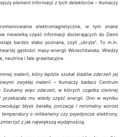
ejszy element informacji z tych detektorów
– tłumaczy
romieniowanie elektromagnetyczne, w tym znane
nie niewielką część informacji docierających do Ziemi
taje bardzo słabo poznana, czyli „ukryta”. To m.in.
zwartej gęstości masy-energii Wszechświata. Wiedzy
 neutrina i fale grawitacyjne.
mnej materii, który będzie szukał śladów zderzeń jej
owymi zwykłej materii –
tłumaczy badacz Centrum
– Szukamy więc zdarzeń, w których cząstka ciemnej
 i przekazała mu wtedy część energii. Ono w wyniku
powodując błysk światła, jonizację i minimalny wzrost
 temperatury o milikelwiny czy pojedyncze elektrony,
 zmierzyć z jak największą wydajnością.