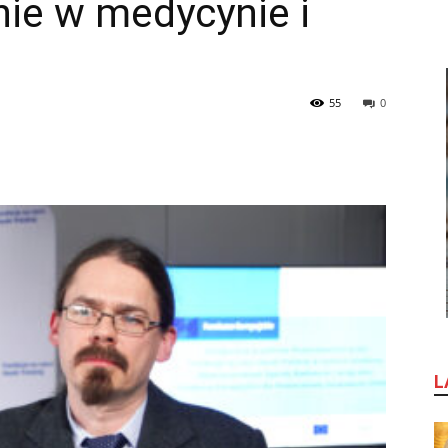
ie w medycynie i
55
0
L