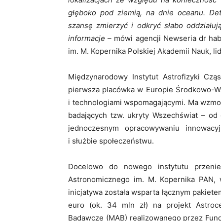
głęboko pod ziemią, na dnie oceanu. De
szansę zmierzyć i odkryć słabo oddziałuj
informacje –
mówi agencji Newseria dr hab
im. M. Kopernika Polskiej Akademii Nauk, li
Międzynarodowy Instytut Astrofizyki Cz
pierwsza placówka w Europie Środkowo-Wsc
i technologiami wspomagającymi. Ma wzmoc
badających tzw. ukryty Wszechświat – od c
jednoczesnym opracowywaniu innowacyj
i służbie społeczeństwu.
Docelowo do nowego instytutu przenie
Astronomicznego im. M. Kopernika PAN, w
inicjatywa została wsparta łącznym pakiet
euro (ok. 34 mln zł) na projekt Astr
Badawcze (MAB) realizowanego przez Funda