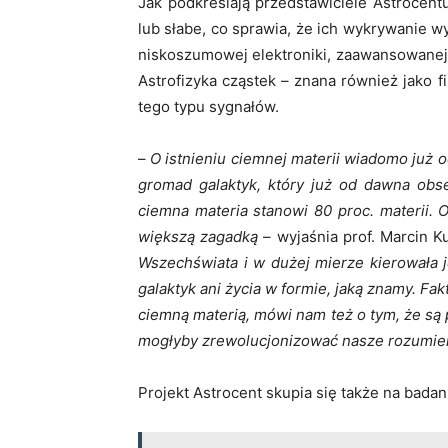
Jak podkreślają przedstawiciele Astrocent
lub słabe, co sprawia, że ich wykrywanie 
niskoszumowej elektroniki, zaawansowanej
Astrofizyka cząstek – znana również jako 
tego typu sygnałów.
–
O istnieniu ciemnej materii wiadomo już o
gromad galaktyk, który już od dawna obs
ciemna materia stanowi 80 proc. materii. O
większą zagadką
– wyjaśnia prof. Marcin K
Wszechświata i w dużej mierze kierowała 
galaktyk ani życia w formie, jaką znamy. Fa
ciemną materią, mówi nam też o tym, że są p
mogłyby zrewolucjonizować nasze rozumieni
Projekt Astrocent skupia się także na badan