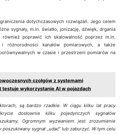
ograniczenia dotychczasowych rozwiązań. Jego celem
żne sygnały, m.in. światło, jonizację, dźwięk, drgania
 również poprawić ich skalowalność poprzez m.in.
by i różnorodności kanałów pomiarowych, a także
porównywalnych w czasie i przestrzeni pomiarów na
nowoczesnych czołgów z systemami
 testuje wykorzystanie AI w pojazdach
orach, są bardzo rzadkie. W ciągu kilku lat pracy
rycie dosłownie kilku pojedynczych sygnałów
 szukamy. Ogromnym wyzwaniem jest zrozumienie
by poszukiwany sygnał
„
udać
”
lub zaburzyć. W tym celu