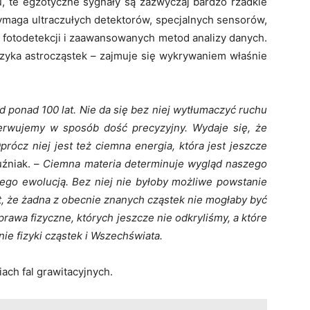
u, te egzotyczne sygnały są zazwyczaj bardzo rzadkie
wymaga ultraczułych detektorów, specjalnych sensorów,
 fotodetekcji i zaawansowanych metod analizy danych.
fizyka astrocząstek – zajmuje się wykrywaniem właśnie
d ponad 100 lat. Nie da się bez niej wytłumaczyć ruchu
erwujemy w sposób dość precyzyjny. Wydaje się, że
prócz niej jest też ciemna energia, która jest jeszcze
uźniak. –
Ciemna materia determinuje wygląd naszego
jego ewolucją. Bez niej nie byłoby możliwe powstanie
kt, że żadna z obecnie znanych cząstek nie mogłaby być
rawa fizyczne, których jeszcze nie odkryliśmy, a które
e fizyki cząstek i Wszechświata.
iach fal grawitacyjnych.