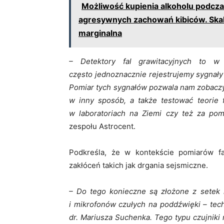
Możliwość kupienia alkoholu podc
agresywnych zachowań kibiców. Skal
marginalna
– Detektory fal grawitacyjnych to 
często
jednoznacznie
rejestrujemy sygnał
Pomiar tych sygnałów pozwala nam zobaczy
w inny sposób, a także testować teorie
w laboratoriach na Ziemi czy też za po
zespołu Astrocent.
Podkreśla, że w kontekście pomiarów fa
zakłóceń takich jak drgania sejsmiczne.
– Do tego konieczne są złożone z setek 
i mikrofonów czułych na poddźwięki – tec
dr. Mariusza Suchenka. Tego typu czujniki