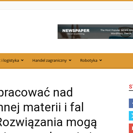
 i logistyka
Handel zagraniczny
Robotyka
S
pracować nad
ej materii i fal
 Rozwiązania mogą