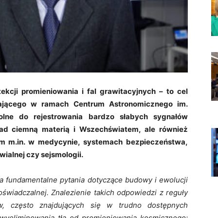
kcji promieniowania i fal grawitacyjnych – to cel
łającego w ramach Centrum Astronomicznego im.
olne do rejestrowania bardzo słabych sygnałów
d ciemną materią i Wszechświatem, ale również
ym m.in. w medycynie, systemach bezpieczeństwa,
ialnej czy sejsmologii.
a fundamentalne pytania dotyczące budowy i ewolucji
świadczalnej. Znalezienie takich odpowiedzi z reguły
 często znajdujących się w trudno dostępnych
 wyeliminowania tła od promieniowania kosmicznego: