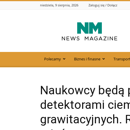
niedziela, 9 sierpnia, 2026
Zaloguj się / Dołącz
Zelko.com.pl
Polecamy
Biznes i finasne
Transport
Naukowcy będą 
detektorami ciemn
grawitacyjnych.