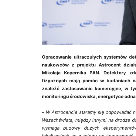
Opracowanie ultraczułych systemów dete
naukowców z projektu Astrocent dzia
Mikołaja Kopernika PAN. Detektory zd
fizycznych mają pomóc w badaniach na
znaleźć zastosowanie komercyjne, w t
monitoringu środowiska, energetyce odnaw
–
W Astrocencie staramy się odpowiadać n
Wszechświata, między innymi na drodze do
wymaga budowy dużych eksperymentów,
lokalizacjach ze względu na konieczność