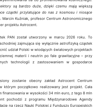
tektory są bardzo duże, dzięki czemu mają większą
ące cząstki przylatujące do nas z kosmosu i niosące
. Marcin Kuźniak, profesor Centrum Astronomicznego
der projektu Astrocent.
ąstek PAN został utworzony w marcu 2026 roku. To
hodniej zajmująca się wyłącznie astrofizyką cząstek
nić udział Polski w wiodących światowych projektach
iemnej materii i neutrin po fale grawitacyjne – przy
nych technologii z zastosowaniem w gospodarce
siony zostanie obecny zakład Astrocent Centrum
 którym początkowo realizowany jest projekt. Cała
em finansowania w wysokości 34 mln euro, z tego 8 mln
ocent pochodzi z programu Międzynarodowe Agendy
cję na rzecz Nauki Polskiej z Funduszy Europejskich