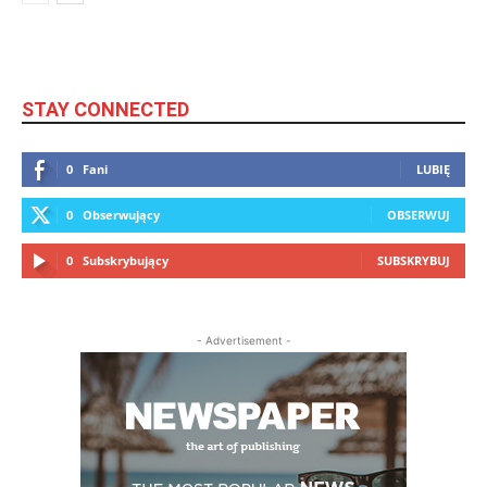
STAY CONNECTED
0
Fani
LUBIĘ
0
Obserwujący
OBSERWUJ
0
Subskrybujący
SUBSKRYBUJ
- Advertisement -