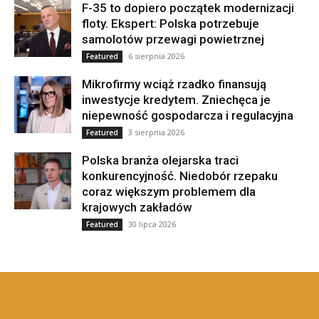
F-35 to dopiero początek modernizacji
floty. Ekspert: Polska potrzebuje
samolotów przewagi powietrznej
6 sierpnia 2026
Featured
Mikrofirmy wciąż rzadko finansują
inwestycje kredytem. Zniechęca je
niepewność gospodarcza i regulacyjna
3 sierpnia 2026
Featured
Polska branża olejarska traci
konkurencyjność. Niedobór rzepaku
coraz większym problemem dla
krajowych zakładów
30 lipca 2026
Featured