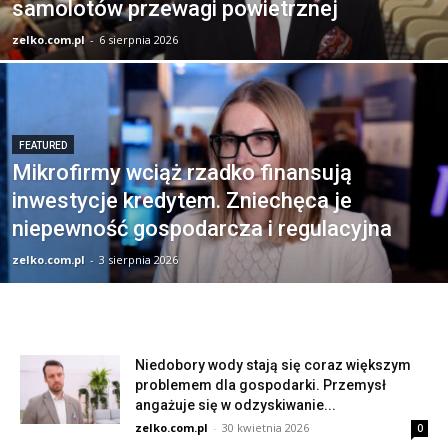
samolotów przewagi powietrznej
zelko.com.pl
-
6 sierpnia 2026
FEATURED
Mikrofirmy wciąż rzadko finansują
inwestycje kredytem. Zniechęca je
niepewność gospodarcza i regulacyjna
zelko.com.pl
-
3 sierpnia 2026
Niedobory wody stają się coraz większym
problemem dla gospodarki. Przemysł
angażuje się w odzyskiwanie...
zelko.com.pl
-
30 kwietnia 2026
0