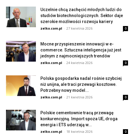
Uczelnie chcą zachęcić młodych ludzi do
studiów biotechnologicznych. Sektor daje
szerokie możliwości rozwoju kariery
zelko.com.pl
-
27 kwietnia 2026
0
Mocne przyspieszenie innowacji w e-
commerce. Sztuczna inteligencja już jest
jednym z najmocniejszych trendów
zelko.com.pl
-
24 kwietnia 2026
0
Polska gospodarka nadal rośnie szybciej
niż unijna, ale traci przewagi kosztowe.
Potrzebny nowy model...
zelko.com.pl
-
21 kwietnia 2026
0
Polskie cementownie tracą przewagę
konkurencyjną. Import spoza UE, droga
energia i ETS uderzają w...
zelko.com.pl
-
18 kwietnia 2026
0