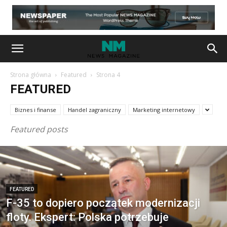
Strona główna
Featured
Strona 4
FEATURED
Biznes i finanse
Handel zagraniczny
Marketing internetowy
Featured posts
FEATURED
F-35 to dopiero początek modernizacji
floty. Ekspert: Polska potrzebuje