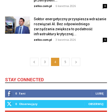
przemysłem...
zelko.com.pl
-
6 kwietnia 2026
0
Sektor energetyczny przyspiesza wdrażanie
rozwiązań AI. Bez odpowiedniego
zarządzania zwiększa to podatność
infrastruktury krytycznej...
zelko.com.pl
-
3 kwietnia 2026
0
3
4
5
STAY CONNECTED
0
Fani
LUBIĘ
0
Obserwujący
OBSERWUJ