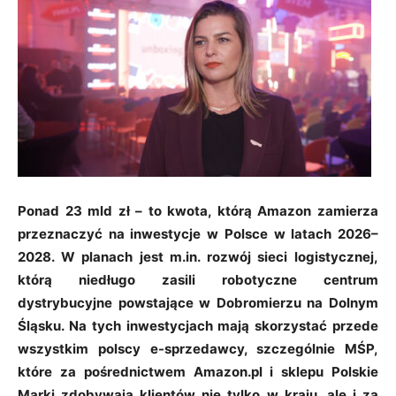
Ponad 23 mld zł – to kwota, którą Amazon zamierza
przeznaczyć na inwestycje w Polsce w latach 2026–
2028. W planach jest m.in. rozwój sieci logistycznej,
którą niedługo zasili robotyczne centrum
dystrybucyjne powstające w Dobromierzu na Dolnym
Śląsku. Na tych inwestycjach mają skorzystać przede
wszystkim polscy e-sprzedawcy, szczególnie MŚP,
które za pośrednictwem Amazon.pl i sklepu Polskie
Marki zdobywają klientów nie tylko w kraju, ale i za