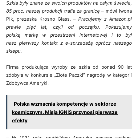
Szkła były znane ze swoich produktów na całym świecie,
85 proc. naszej produkcji trafia za granicę
– mówi Iwona
Pik, prezeska Krosno Glass. –
Pracujemy z Amazon.pl
prawie pięć lat, czyli od początku. Pokazujemy
polską
markę
w przestrzeni internetowej i to był
nasz
pierwszy
kontakt z e-sprzedażą oprócz naszego
sklepu.
Firma produkująca wyroby ze szkła od ponad 90 lat
zdobyła w konkursie „Złote Paczki” nagrodę w kategorii
Zdobywca Ameryki.
Polska wzmacnia kompetencje w sektorze
kosmicznym. Misja IGNIS przynosi pierwsze
efekty
– W 1931 roku podbiliśmy Amerykę naszym szkłem,