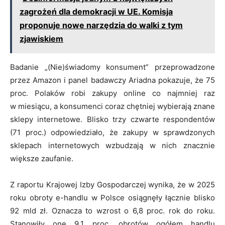
zagrożeń dla demokracji w UE. Komisja
proponuje nowe narzędzia do walki z tym
zjawiskiem
Badanie „(Nie)świadomy konsument” przeprowadzone
przez Amazon i panel badawczy Ariadna pokazuje, że 75
proc. Polaków robi zakupy online co najmniej raz
w miesiącu, a konsumenci coraz chętniej wybierają znane
sklepy internetowe. Blisko trzy czwarte respondentów
(71 proc.) odpowiedziało, że zakupy w sprawdzonych
sklepach internetowych wzbudzają w nich znacznie
większe zaufanie.
Z raportu Krajowej Izby Gospodarczej wynika, że w 2025
roku obroty e-handlu w Polsce osiągnęły łącznie blisko
92 mld zł. Oznacza to wzrost o 6,8 proc. rok do roku.
Stanowiły one 9,1 proc. obrotów ogółem handlu